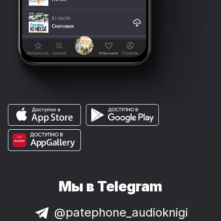
Мы в Telegram
@patephone_audioknigi