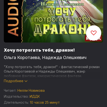
Хочу потрогать тебя, дракон!
Ольга Коротаева
,
Надежда Олешкевич
"Хочу потрогать тебя, дракон!" - фантастический роман
Ольги Коротаевой и Надежды Олешкевич, жанр
любовное фэнтези, юмористическое фэнтези.
Подробнее
В мой массажный салон ворвался человек в странной
одежде и заявил, что я обязана кого-то убить. А еще
Читает:
Нелли Новикова
этот ненормальный похитил меня в мир, где живут эльфы,
Издательство:
ИДДК
гномы... и, представляете, драконы! Говорят, их можно
Длительность:
10 часов 25 минут
уничтожить особенным прикосновением.