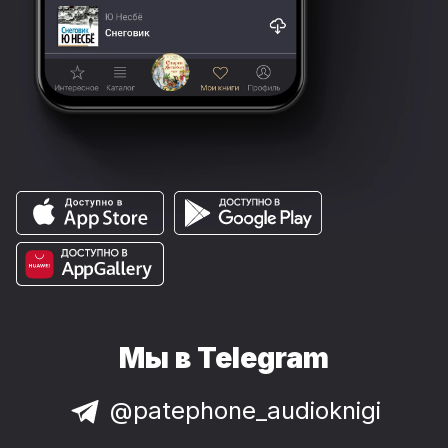
Мы в Telegram
@patephone_audioknigi