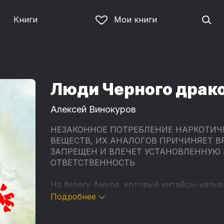
Книги
Мои книги
Люди Черного драк
Алексей Винокуров
НЕЗАКОННОЕ ПОТРЕБЛЕНИЕ НАРКОТИЧ
ВЕЩЕСТВ, ИХ АНАЛОГОВ ПРИЧИНЯЕТ В
ЗАПРЕЩЕН И ВЛЕЧЕТ УСТАНОВЛЕННУЮ
ОТВЕТСТВЕННОСТЬ
На берегу Амура, который китайцы назыв
Бывалом бок о бок живут представители с
Подробнее
китайцев. Это необычное соседство прив
таинственных, а порой просто уморитель