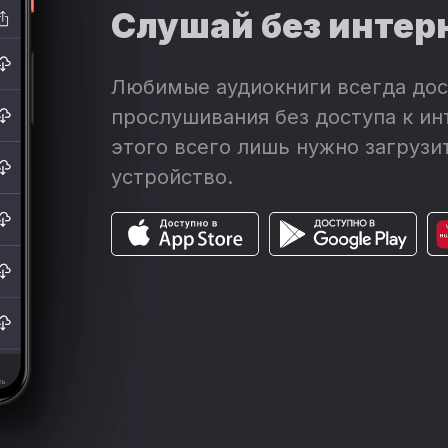
это за малый желтый брат такой, чего от 
Слушай без интер
Приглядывание это кончилось известной 
села, но так уж устроен китаец, что, скол
станет.
Любимые аудиокниги всегда дос
прослушивания без доступа к ин
этого всего лишь нужно загрузит
устройство.