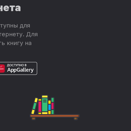
него ждать, и ждать ли вообще чего-нибудь.
нета
историей с исходом амазонок из нашего
ь к нему ни приглядывайся, яснее он не
тупны для
тернету. Для
ь книгу на