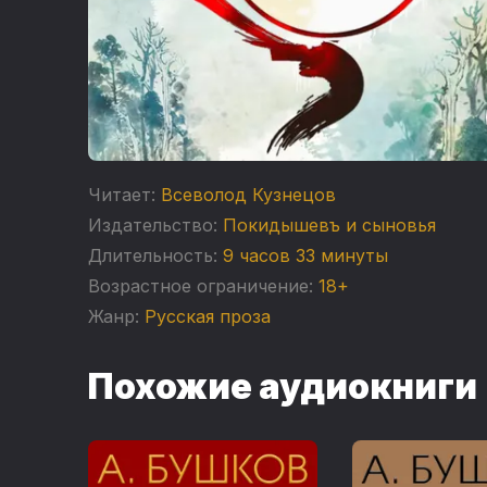
Читает:
Всеволод Кузнецов
Издательство:
Покидышевъ и сыновья
Длительность:
9 часов 33 минуты
Возрастное ограничение:
18+
Жанр:
Русская проза
Похожие аудиокниги