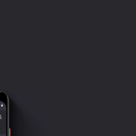
задом — кому уж как повезет.
- Знает ли кто из вас, что такое еврейск
Еврейский темперамент, друзья, это насто
хочет узнать евреев без утайки, понять и
пойти в синагогу, здесь и сейчас, не отк
рядом никакой синагоги и даже легкого на
Бывалое, и увидеть все своими глазами.
- Была у наших китайцев тайна — они ум
что там не говори, имеют прямое отношен
женщинам они тоже нравиться умели. До 
не проявлялись: китайцы были терпеливы 
год на славный китайский праздник чунц
Черного дракона и там уже делали с кит
кого, конечно, хватало на это денег и му
- Народ китайский искони был древний и 
то стал вдвойне против прежнего. Наши 
всегда присматривались, прежде чем вда