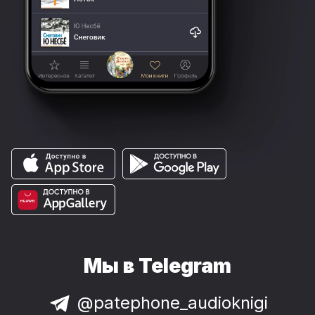
Мы в Telegram
@patephone_audioknigi