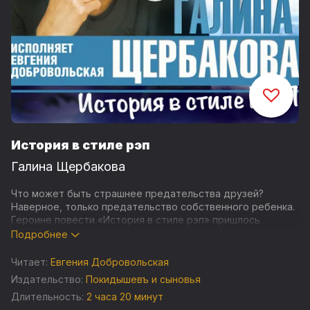
История в стиле рэп
Галина Щербакова
Что может быть страшнее предательства друзей?
Наверное, только предательство собственного ребенка.
Героине повести «История в стиле рэп» пришлось
хлебнуть предательство во всех его возможных
Подробнее
разливах. Покушение на убийство, в котором она
подозревает собственную дочь, поездка на малую
Читает:
Евгения Добровольская
родину, во время которой открываются такие тайны, что
Издательство:
Покидышевъ и сыновья
лучше бы их никогда и не знать… Как справиться со всем
Длительность:
2 часа 20 минут
этим? Кто станет опорой и поддержкой в этот тяжелый