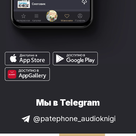
Мы в Telegram
@patephone_audioknigi