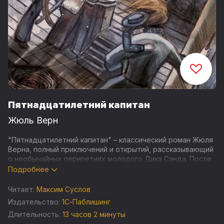
Пятнадцатилетний капитан
Жюль Верн
"Пятнадцатилетний капитан" – классический роман Жюля
Верна, полный приключений и открытий, рассказывающий
о необычайных перипетиях молодого Дика Сэнда. После
трагической гибели экипажа корабля "Пилигрим", Дик,
Подробнее
всего лишь пятнадцатилетний помощник капитана, берет
на себя ответственность за судно и его пассажиров.
Читает:
Максим Суслов
Издательство:
1С-Паблишинг
Вместе с ним в этом опасном путешествии находятся
Длительность:
13 часов 2 минуты
пять африканцев, спасенных от работорговцев, и