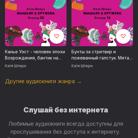
Канье Уэст - человек эпохи
Бунты за стритвир и
Возрождения, бантик на
пожеванный галстук. Мятая
ширинке и заимствования у
мода 2020
Катя Штерн
Катя Штерн
Ренессанса
Другие аудиокниги жанра →
Слушай без интернета
Любимые аудиокниги всегда доступны для
прослушивания без доступа к интернету.