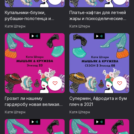
Купальники-блузки,
Платье-кафтан для летней
рубашки-полотенца и
жары и психоделические
трусы почти на голове
движущиеся принты!
Катя Штерн
Катя Штерн
Грозит ли нашему
Супермен, Афродита и бум
гардеробу новая великая
плеч в 2021
депрессия? Заимствуем
Катя Штерн
Катя Штерн
находки модников
депрессивных 30-х