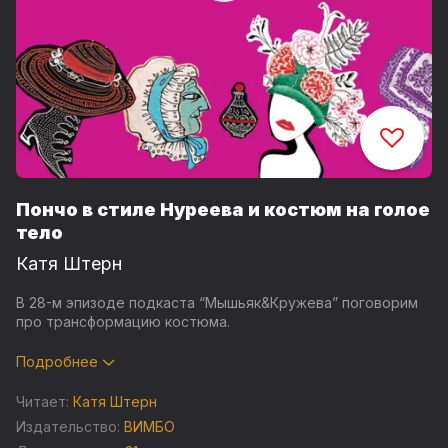
Пончо в стиле Нуреева и костюм на голое
тело
Катя Штерн
В 28-м эпизоде подкаста “Мышьяк&Кружева” поговорим
про трансформацию костюма.
Спортивный и деловой костюмы поженились - и у них
Подробнее
родились дети (где-то они больше похожи на
спортивные костюмы, а где-то на деловые).
Читает:
Катя Штерн
Издательство:
ВИМБО
Обсудим, когда уже наконец можно будет носить жакет