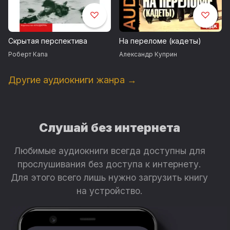
сразу выпрямился, словно разжатая пружина, и его голые
пятки с силой ударили по рылу акулы.
Скрытая перспектива
На переломе (кадеты)
Роберт Капа
Александр Куприн
Другие аудиокниги жанра →
Слушай без интернета
Любимые аудиокниги всегда доступны для
прослушивания без доступа к интернету.
Для этого всего лишь нужно загрузить книгу
на устройство.