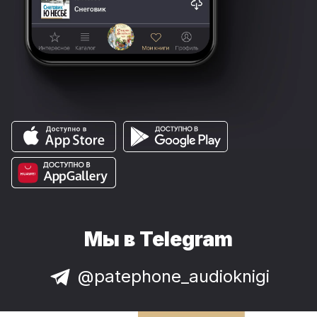
Мы в Telegram
@patephone_audioknigi