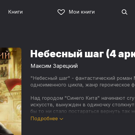
Книги
Мои книги
Небесный шаг (4 ар
Максим Зарецкий
"Небесный шаг" - фантастический роман 
одноименного цикла, жанр героическое ф
Над городом "Синего Кита" начинают сгу
искусств, вынужден в одиночку столкнут
бы то ни стало постараться вернуть так 
уровня.
Подробнее
Музыка: incompetech.filmmusic.io