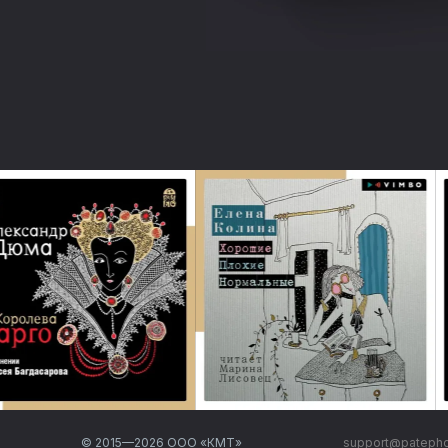
© 2015—
2026
ООО «КМТ»
support@pateph