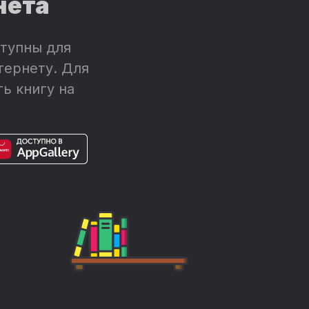
нета
тупны для
тернету. Для
ь книгу на