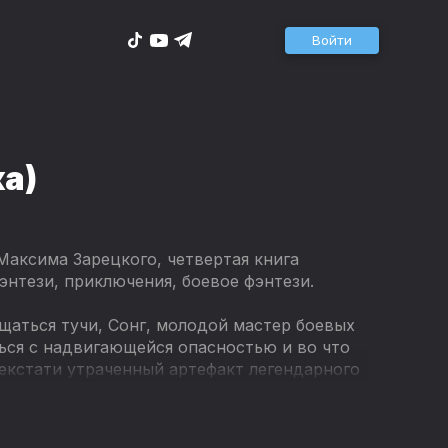
Войти
ка)
Максима Зарецкого, четвертая книга
энтези, приключения, боевое фэнтези.
щаться тучи, Сонг, молодой мастер боевых
ься с надвигающейся опасностью и во что
некстати утраченный артефакт легендарного