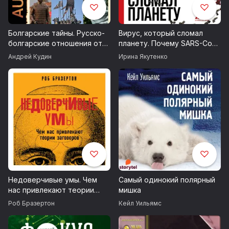
Книга 3. От хана Кубрата до совместных полетов в
космос
Болгарские тайны. Русско-
Вирус, который сломал
болгарские отношения от
планету. Почему SARS-CoV-
Запись 2020 г.
походов князя Святослава
2 такой особенный и что
Андрей Кудин
Ирина Якутенко
до гастролей Таганки и
нам с ним делать
Возрастные ограничения 12+
Высоцкого
© Кудин Андрей
© ИДДК
Недоверчивые умы. Чем
Самый одинокий полярный
нас привлекают теории
мишка
заговоров
Роб Бразертон
Кейл Уильямс