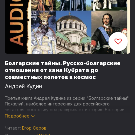
Болгарские тайны. Русско-болгарские
отношения от хана Кубрата до
совместных полетов в космос
Андрей Кудин
Третья книга Андрея Кудина из серии "Болгарские тайны".
Пожалуй, наиболее интересная для российского
читателя, поскольку она раскрывает историю Болгарии
через призму ее более чем тысячелетних
Подробнее
взаимоотношений с нашей страной. Начало им было
положено, когда земли, где формировался русский этнос
Читает:
Егор Серов
еще не назывались ни Россией, ни даже Киевской Русью,