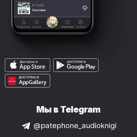
Мы в Telegram
@patephone_audioknigi