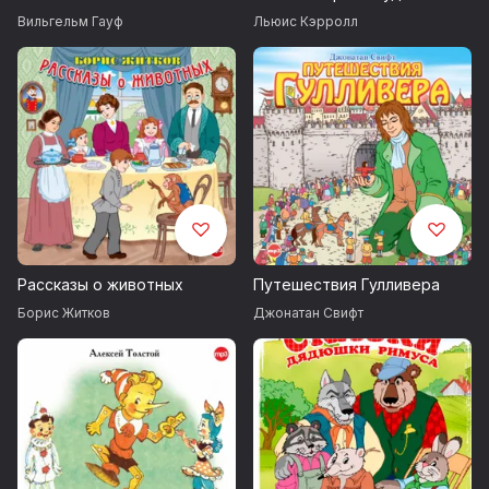
Золотая гора
Вильгельм Гауф
Льюис Кэрролл
Золотая рыбка
Скатерть, баранчик и сума
Три зятя
Белая уточка
Морозко
Гуси-лебеди
Рассказы о животных
Путешествия Гулливера
Борис Житков
Джонатан Свифт
©&℗ ИП Воробьев В.А.
©&℗ ИД СОЮЗ