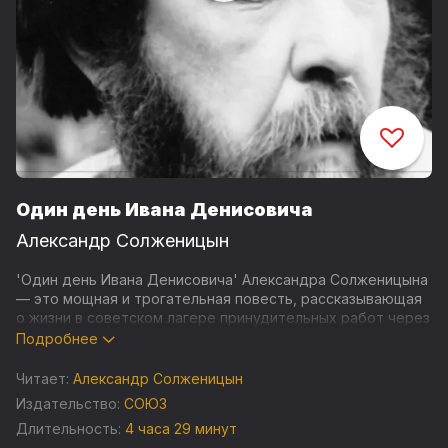
Один день Ивана Денисовича
Александр Солженицын
'Один день Ивана Денисовича' Александра Солженицына
— это мощная и трогательная повесть, рассказывающая
о жизни в советском лагере принудительных работ через
один день из жизни обычного заключённого, Ивана
Подробнее
Денисовича Шухова. Повесть описывает рутину лагерной
жизни, мелкие радости и переживания Денисовича, его
Читает:
Александр Солженицын
взаимоотношения с другими заключенными и
Издательство:
СОЮЗ
начальством.
Длительность:
4 часа 29 минут