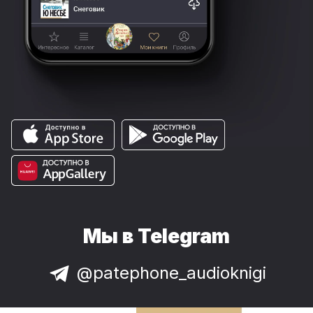
Мы в Telegram
@patephone_audioknigi