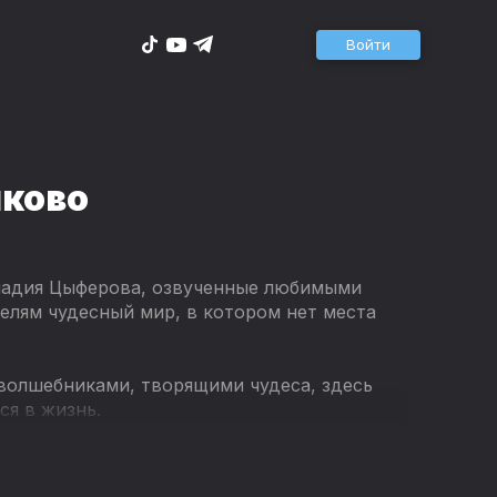
Войти
шково
ннадия Цыферова, озвученные любимыми
елям чудесный мир, в котором нет места
 волшебниками, творящими чудеса, здесь
я в жизнь.
 люди вместе любуются на закаты из окон
ое молоко, спокойно спят под защитой