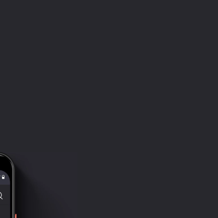
Одинокий ослик
Лягушонок-пекарь
Паровозик из Ромашково