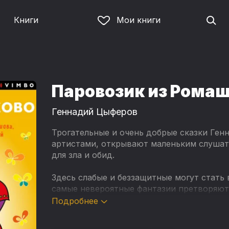
Книги
Мои книги
Паровозик из Рома
Геннадий Цыферов
Трогательные и очень добрые сказки Ге
артистами, открывают маленьким слушат
для зла и обид.
Здесь слабые и беззащитные могут стать
самые невероятные фантазии претворяютс
Подробнее
И совсем еще маленькие, и уже взрослые
Паровозика из Ромашково, льют облачков