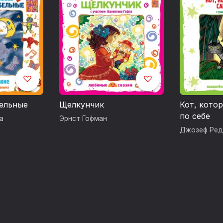
Китенок
Облака
Про слоненка и медвежонка
Про чудака лягушонка
Дневник медвежонка
ельные
Щелкунчик
Кот, котор
Надо подумать
по себе
а
Эрнст Гофман
Джозеф Ред
"Ах, ах!"
Теленок
Мишкина труба
Жил на свете слоненок