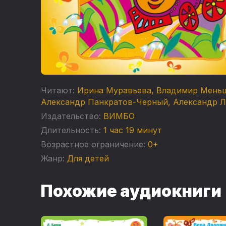
Читают:
Ирина Муравьева
,
Владимир Мень
Александр Панкратов-Черный
,
Александр Л
Издательство:
ВИМБО
Длительность:
1 час 19 минут
Возрастное ограничение:
0+
Жанр:
Для детей
Похожие аудиокниги