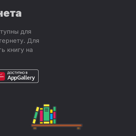
нета
тупны для
тернету. Для
ь книгу на