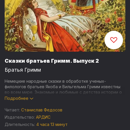
Сказки братьев Гримм. Выпуск 2
Братья Гримм
Немецкие народные сказки в обработке ученых-
филологов братьев Якоба и Вильгельма Гримм известны
во всем мире. Знакомые и любимые с детства истории о
Белоснежке и Мальчике-с-пальчике, Храбром портняжке
Подробнее
и Спящей красавице – это волшебный мир, полный чудес
и удивительных приключений.
Читает:
Станислав Федосов
Издательство:
АРДИС
СОДЕРЖАНИЕ:
Длительность:
4 часа 13 минут