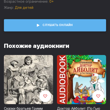
Белоснежка
Возрастное ограничение:
0+
Жанр:
Для детей
Колокольчик
Храбрый портняжка
СЛУШАТЬ ОНЛАЙН
Ганс-Разумник
Умная Эльза
Похожие аудиокниги
Мальчик-с-пальчик
Старый Султан
Шесть лебедей
Золотой ключ
Король Дроздобород
Удачная торговля
Золотая птица
Сказки братьев Гримм
Доктор Айболит (По Гью