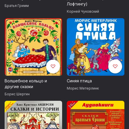
Лофтингу)
Царица пчел
Братья Гримм
Корней Чуковский
Вшестером, целый свет обойдем
Волк и человек
Королек и медведь
Одноглазка, Двухглазка и Трехглазка
Сказка о небывалой стране
Спящая красавица
Волшебное кольцо и
Синяя птица
другие сказки
Морис Метерлинк
Борис Шергин