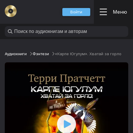
Меню
Войти
Аудиокниги
Фэнтези
«Карпе Югулум». Хватай за горло