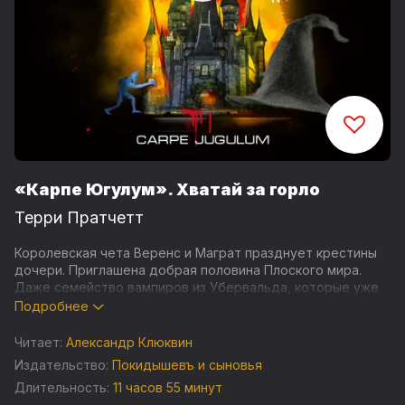
«Карпе Югулум». Хватай за горло
Терри Пратчетт
Королевская чета Веренс и Маграт празднует крестины
дочери. Приглашена добрая половина Плоского мира.
Даже семейство вампиров из Убервальда, которые уже
давно вынашивают планы по завоеванию Ланкра. Не
Подробнее
откладывая дело в долгий ящик, они приступают к
воплощению своей мечты. Кажется, что остановить
Читает:
Александр Клюквин
злодеев невозможно. Во всяком случае проверенные
Издательство:
Покидышевъ и сыновья
веками чеснок, святая вода и осиновые колья, не
Длительность:
11 часов 55 минут
причиняют им никакого вреда. Нянюшка Ягг и Агнесса