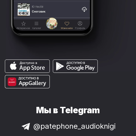
Мы в Telegram
@patephone_audioknigi