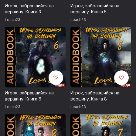
The Whole Other / The Quantum Realm
Игрок, забравшийся на
Игрок, забравшийся на
вершину. Книга 3
вершину. Книга 5
Biz Baz Studio / Apprehensive at Best
Leach23
Leach23
Hovatoff / Tibet
Francis Preve / Stranger Danger
Asher Fulero / Timelapsed Tides
Aaron Kenny / English Country Garden
Emmit Fenn / Allégro
Игрок, забравшийся на
Игрок, забравшийся на
filmmusic.io
вершину. Книга 6
вершину. Книга 8
Leach23
Leach23
Mikael Hellman / Supernatural
Запись 2021 г.