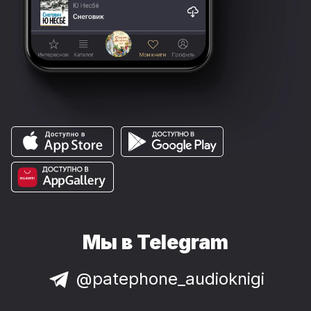
Мы в Telegram
@patephone_audioknigi