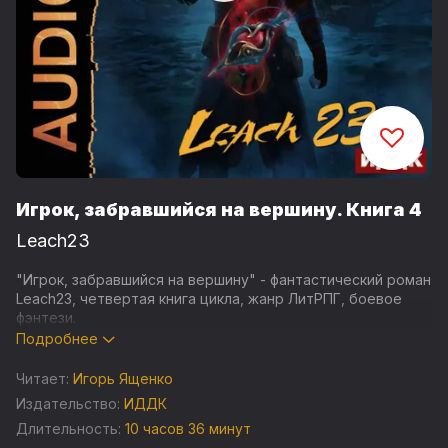
Игрок, забравшийся на вершину. Книга 4
Leach23
"Игрок, забравшийся на вершину" - фантастический роман
Leach23, четвертая книга цикла, жанр ЛитРПГ, боевое
фэнтези.
Подробнее
2044 год. Мир игр давно изменился. Самой популярной
среди них стала игра VRMMO "Восхождение". Это
Читает:
Игорь Ященко
огромный мир, поделенный на 100 этажей. Каждый этаж -
Издательство:
ИДДК
это отдельная безграничная локация с государствами,
Длительность:
10 часов 36 минут
странами, племенами и разнообразными расами,