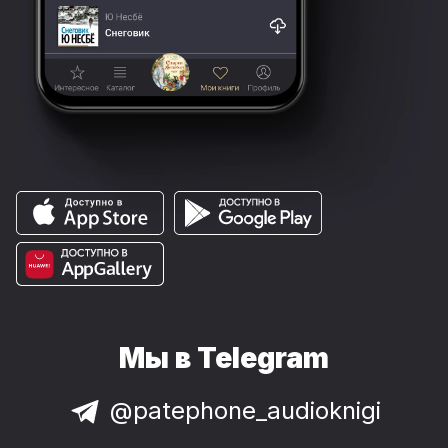
Мы в Telegram
@patephone_audioknigi