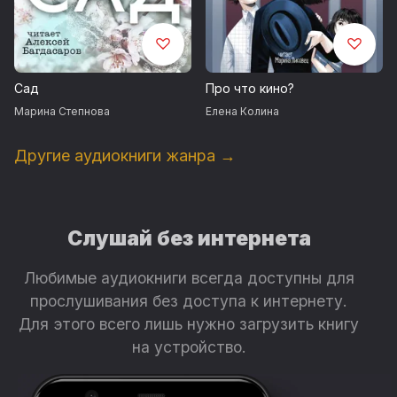
Запись произведена Аудио Издательством ВИМБО
©&℗ ООО «Вимбо», 2021
Продюсеры: Вадим Бух, Михаил Литваков
Сад
Про что кино?
Марина Степнова
Елена Колина
Другие аудиокниги жанра →
Слушай без интернета
Любимые аудиокниги всегда доступны для
прослушивания без доступа к интернету.
Для этого всего лишь нужно загрузить книгу
на устройство.