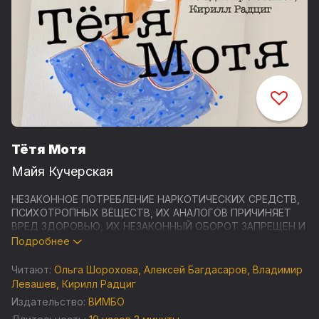
Тётя Мотя
Майя Кучерская
НЕЗАКОННОЕ ПОТРЕБЛЕНИЕ НАРКОТИЧЕСКИХ СРЕДСТВ,
ПСИХОТРОПНЫХ ВЕЩЕСТВ, ИХ АНАЛОГОВ ПРИЧИНЯЕТ
ВРЕД ЗДОРОВЬЮ, ИХ НЕЗАКОННЫЙ ОБОРОТ ЗАПРЕЩЕН И
ВЛЕЧЕТ УСТАНОВЛЕННУЮ ЗАКОНОДАТЕЛЬСТВОМ
Подробнее
ОТВЕТСТВЕННОСТЬ
Читают:
Ольга Шорохова
,
Алексей Багдасаров
,
Владимир
Майя Кучерская «Тётя Мотя» - психологический семейный
Левашев
,
Кирилл Радциг
роман о кризисе отношений, победитель читательского
Издательство:
ВИМБО
голосования премии «Большая книга».