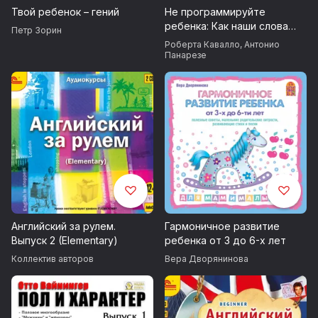
Твой ребенок – гений
Не программируйте
ребенка: Как наши слова
Петр Зорин
влияют на судьбу детей
Роберта Кавалло
,
Антонио
Панарезе
Английский за рулем.
Гармоничное развитие
Выпуск 2 (Elementary)
ребенка от 3 до 6-х лет
Коллектив авторов
Вера Дворянинова