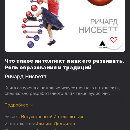
Что такое интеллект и как его развивать.
Роль образования и традиций
Ричард Нисбетт
Книга озвучена с помощью искусственного интеллекта,
специально разработанного для чтения аудиокниг.
О том, как среда влияет на интеллектуальные
Подробнее
возможности человека. Под средой автор понимает не
только окружающих людей на улице, соседей и друзей.
Читает:
Искусственный Интеллект Ivan
Он ставит во главу угла образование, которое мы
Издательство:
Альпина Диджитал
получаем в школах и вузах, их роль в формировании этой