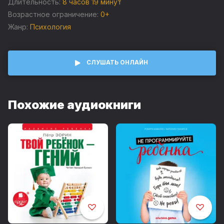
Длительность:
8 часов 19 минут
среды.
Возрастное ограничение:
0+
Жанр:
Психология
СЛУШАТЬ ОНЛАЙН
Похожие аудиокниги