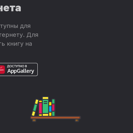
нета
тупны для
тернету. Для
ь книгу на