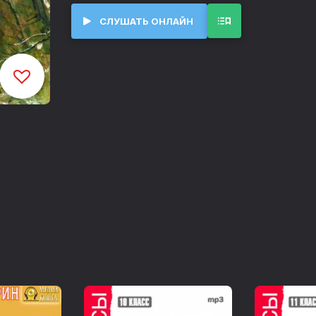
высшего общества.
СЛУШАТЬ ОНЛАЙН
Слушая аудиокнигу 'Муму', читатели погр
эмоции и верность противостоят жесток
остается одним из самых ярких и пронзи
демонстрируя его способность к сочувс
человеческих отношений и социальной кр