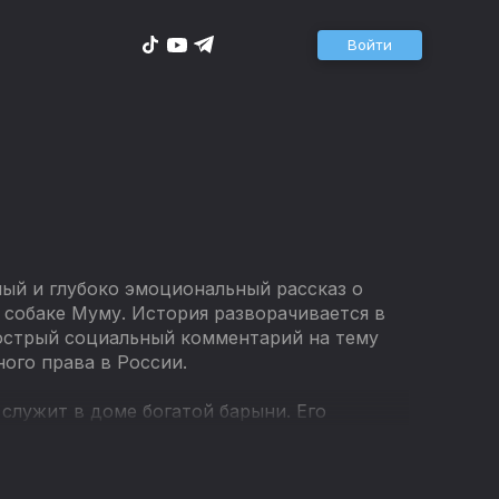
Войти
ный и глубоко эмоциональный рассказ о
 собаке Муму. История разворачивается в
 острый социальный комментарий на тему
ого права в России.
служит в доме богатой барыни. Его
и становится собака Муму. Однако их
т убрать собаку. Тургенев мастерски
вшегося с безжалостностью и равнодушием