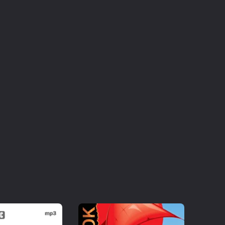
ужаются в мир, где глубокие человеческие
ому общественному порядку. Этот рассказ
тельных произведений Тургенева,
твенному изображению сложных
итики.