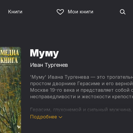
Книги
Мои книги
Муму
Иван Тургенев
'Муму' Ивана Тургенева — это трогатель
простом дворнике Герасиме и его верной
Москве 19-го века и представляет собой
несправедливости и жестокости крепостн
Герасим, глухонемой и сильный мужчина, 
единственным другом и радостью в жизн
Подробнее
счастье омрачается, когда барыня требуе
раскрывает трагедию Герасима, столкну