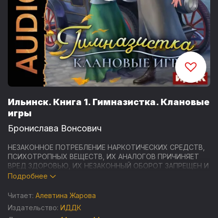
Ильинск. Книга 1. Гимназистка. Клановые
игры
Бронислава Вонсович
НЕЗАКОННОЕ ПОТРЕБЛЕНИЕ НАРКОТИЧЕСКИХ СРЕДСТВ,
ПСИХОТРОПНЫХ ВЕЩЕСТВ, ИХ АНАЛОГОВ ПРИЧИНЯЕТ
ВРЕД ЗДОРОВЬЮ, ИХ НЕЗАКОННЫЙ ОБОРОТ ЗАПРЕЩЕН И
ВЛЕЧЕТ УСТАНОВЛЕННУЮ ЗАКОНОДАТЕЛЬСТВОМ
Подробнее
ОТВЕТСТВЕННОСТЬ
Читает:
Алевтина Жарова
"Гимназистка. Клановые игры" - фантастический роман
Издательство:
ИДДК
Брониславы Вонсович, первая книга цикла "Ильинск",