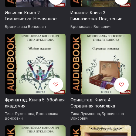
© Вонсович Бронислава
Ильинск. Книга 2.
Ильинск. Книга 3.
© ИДДК
Гимназистка. Нечаянное
Гимназистка. Под тенью
турне
белой лисы
Бронислава Вонсович
Бронислава Вонсович
Фринштад. Книга 5. Убойная
Фринштад. Книга 4.
академия
Сорванная помолвка
Тина Лукьянова
,
Бронислава
Тина Лукьянова
,
Бронислава
Вонсович
Вонсович