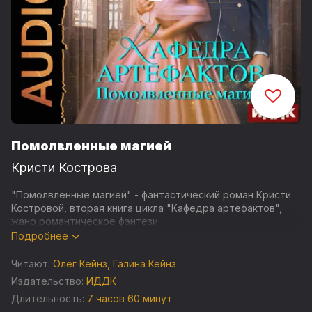
Помолвленные магией
Кристи Кострова
"Помолвленные магией" - фантастический роман Кристи
Костровой, вторая книга цикла "Кафедра артефактов",
жанр романтическое фэнтези.
Подробнее
Два месяца назад я умерла, но получила второй шанс.
Моя душа попала в другой мир и вселилась в чужое тело,
Читают:
Олег Кейнз
,
Галина Кейнз
пока его настоящая хозяйка отсутствовала. Здесь я стала
Издательство:
ИДДК
студенткой магической академии и невестой Итана
Длительность:
7 часов 60 минут
Клиффорда — наследника богатого рода. Я сумела