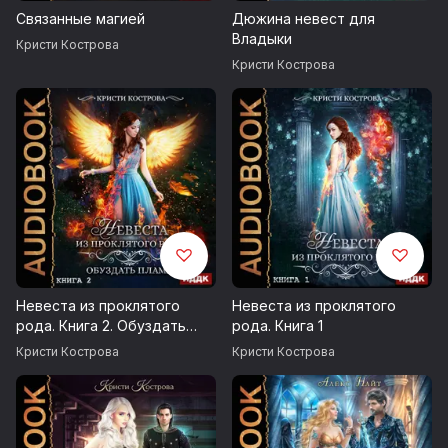
Bobby Richards / Hologram
Связанные магией
Дюжина невест для
Владыки
Кристи Кострова
Nico Staf / Interstellar Mood
Кристи Кострова
Запись 2021 г.
Возрастные ограничения 16+
© Кострова Кристи
© ИДДК
Невеста из проклятого
Невеста из проклятого
рода. Книга 2. Обуздать
рода. Книга 1
пламя
Кристи Кострова
Кристи Кострова