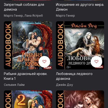
Запретный соблазн для
Искушение из другого мира.
Chris Haugen / Hulu Ukulele
демона
Демон
Марго Генер
,
Лана Ястреб
Марго Генер
Wayne Jones / Moving On
Reed Mathis / The Gift
Quincas Moreira / Veracruz
Запись 2021 г.
Возрастные ограничения 18+
© Генер Марго, Ястреб Лана
Рабыня драконьей крови.
Любовница ледяного
Книга 1
дракона
© ИДДК
Сильвия Лайм
Джейн Доу