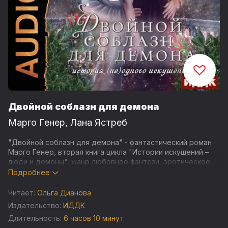
Двойной соблазн для демона
Марго Генер
,
Лана Ястреб
"Двойной соблазн для демона" - фантастический роман
Марго Генер, вторая книга цикла "Истории искушений –
люди и демоны", жанр любовное фэнтези, эротическое
фэнтези.
Подробнее
Оливия не верила, что станет наложницей. Но судьба
Читает:
Ольга Дианова
распорядилась иначе, и теперь ей предстоит жить во
Издательство:
ИДДК
дворце, полном интриг и опасностей. Всем плевать на ее
Длительность:
6 часов 10 минут
желания и то, что сердце тянется совсем к иному.