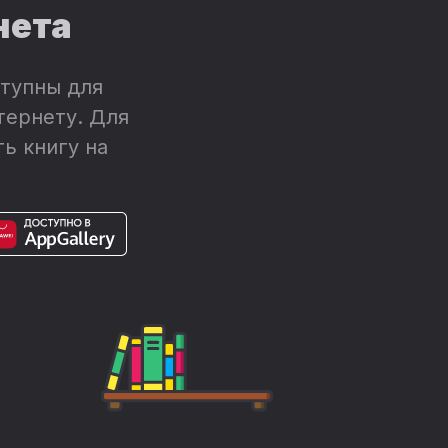
нета
тупны для
тернету. Для
ь книгу на