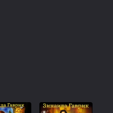
етьми я обустроилась прямо в Лесу
о монстры бегают – так эти дети поопаснее
о леса - Королем Монстров.