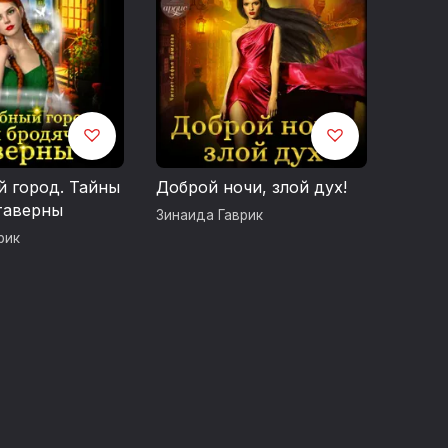
 город. Тайны
Доброй ночи, злой дух!
таверны
Зинаида Гаврик
рик