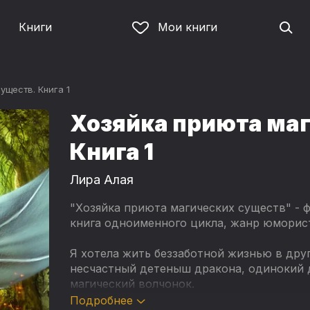
Книги
Мои книги
уществ. Книга 1
Хозяйка приюта маг
Книга 1
Лира Алая
"Хозяйка приюта магических существ" - 
книга одноименного цикла, жанр юморис
Я хотела жить беззаботной жизнью в друг
несчастный детеныш дракона, одинокий 
магический волчонок.
Подробнее