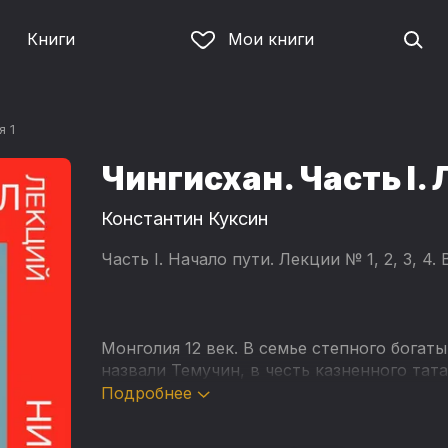
Книги
Мои книги
я 1
Чингисхан. Часть I. 
Константин Куксин
Часть I. Начало пути. Лекции № 1, 2, 3, 4.
Монголия 12 век. В семье степного богаты
назвали Темучин, в честь казненного тат
сирота, изгой, пленник собственного дяд
Подробнее
Сможет ли Темучин объединить кланы и 