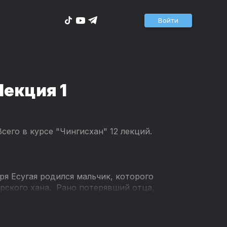
Войти
Лекция 1
 Всего в курсе "Чингисхан" 12 лекций.
ря Есугая родился мальчик, которого
арского хана. Рано потерявший отца,
и…
создать крупнейшую континентальную