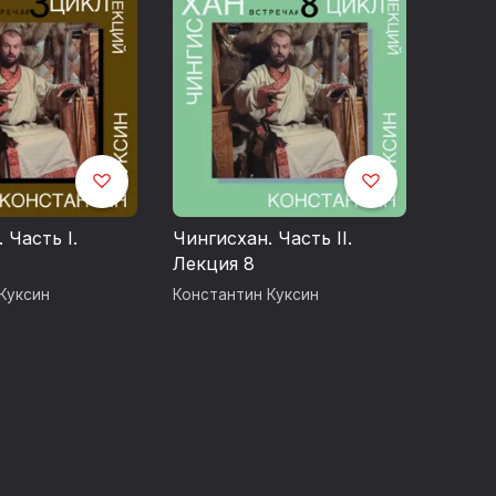
 Часть I.
Чингисхан. Часть II.
Лекция 8
Куксин
Константин Куксин