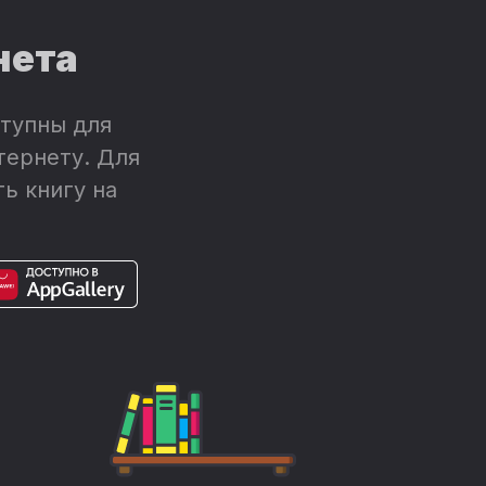
нета
тупны для
тернету. Для
ь книгу на