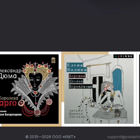
© 2015—
2026
ООО «КМТ»
support@pateph