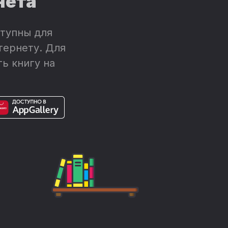
нета
тупны для
тернету. Для
ь книгу на