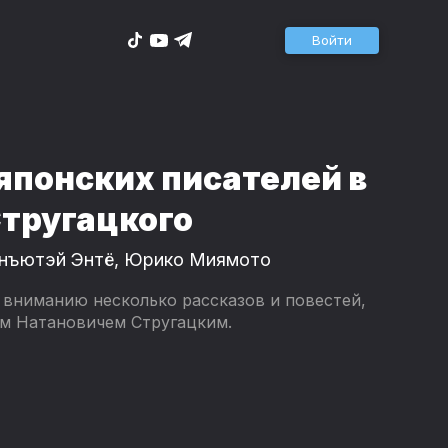
Войти
 японских писателей в
тругацкого
нъютэй Энтё
,
Юрико Миямото
 вниманию несколько рассказов и повестей,
ем Натановичем Стругацким.