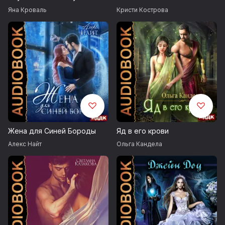
© Власова Ксения
Яна Кроваль
Кристи Кострова
© ИДДК
Жена для Синей Бороды
Яд в его крови
Алекс Найт
Ольга Кандела