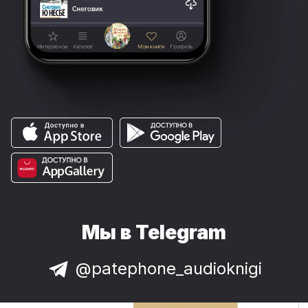
Мы в Telegram
@patephone_audioknigi