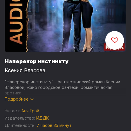
Наперекор инстинкту
Ксения Власова
"Наперекор инстинкту" - фантастический роман Ксении
Власовой, жанр городское фэнтези, романтическая
эротика.
Подробнее
Миа всегда обходила стороной оборотней. Конечно, те
уже давно не оборачиваются в волков и многих из них
Читает:
Аня Грэй
даже не сразу отличишь от обычных людей, но все же... А
Издательство:
ИДДК
уж эти глупые девочки, вешающиеся на шею альфам, и
Длительность:
7 часов 35 минут
вовсе вызывали у нее жалость. Нет, в ее