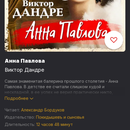
Анна Павлова
Виктор Дандре
Самая знаменитая балерина прошлого столетия - Анна
Павлова. В детстве ее считали слишком худой и
нескладной, в ее успех не верил практически никто,
никто, кроме самой Анны Павловой. Оказавшись однажды
Подробнее
с матерью на балете в Мариинском театре, девочка
буквально «заболела» танцами. С мечтами о них она
Читает:
Александр Бордуков
засыпала и просыпалась, и точно знала, что тоже будет
Издательство:
Покидышевъ и сыновья
танцевать и непременно лучше всех. Ей удалось
Длительность:
12 часов 48 минут
уговорить мать отдать ее в балетную школу. Так