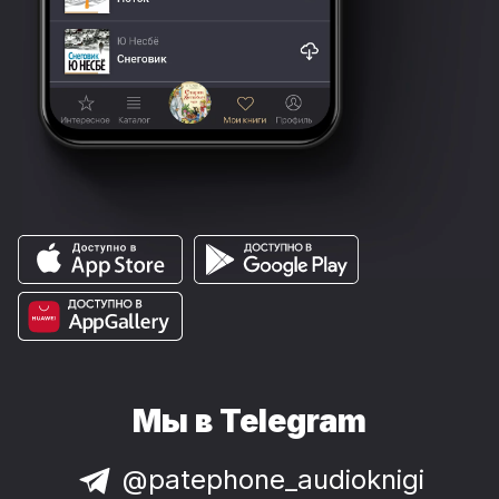
Мы в Telegram
@patephone_audioknigi