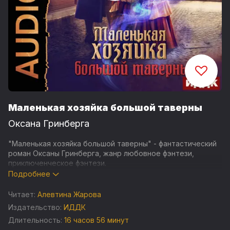
Маленькая хозяйка большой таверны
Оксана Гринберга
"Маленькая хозяйка большой таверны" - фантастический
роман Оксаны Гринберга, жанр любовное фэнтези,
приключенческое фэнтези.
Подробнее
В своем мире я успела многого достичь, зато в этом
лишилась буквального всего. Правда, теперь у меня есть
Читает:
Алевтина Жарова
маленькая дочь, и я никому ее не отдам. А еще погрязшая
Издательство:
ИДДК
в долгах таверна, которой я собираюсь управлять.
Длительность:
16 часов 56 минут