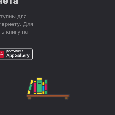
нета
тупны для
тернету. Для
ь книгу на