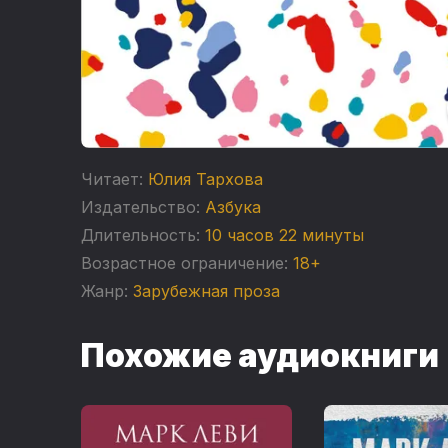
Читает:
Юлия Тархова
Издательство:
Азбука
Длительность:
10 часов 22 минуты
Возрастное ограничение:
18+
Жанр:
Зарубежная проза
Похожие аудиокниги