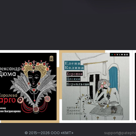
© 2015—
2026
ООО «КМТ»
support@pateph