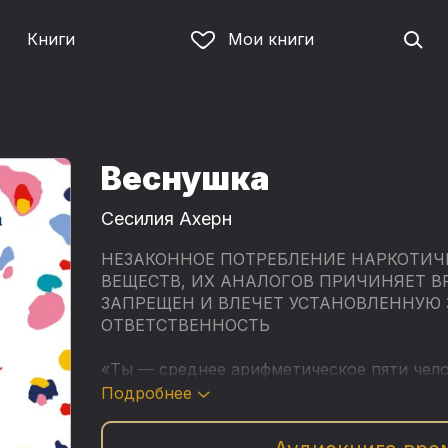
Книги
Мои книги
Веснушка
Сесилия Ахерн
НЕЗАКОННОЕ ПОТРЕБЛЕНИЕ НАРКОТИЧ
ВЕЩЕСТВ, ИХ АНАЛОГОВ ПРИЧИНЯЕТ В
ЗАПРЕЩЕН И ВЛЕЧЕТ УСТАНОВЛЕННУЮ
ОТВЕТСТВЕННОСТЬ
«Ты — среднее арифметическое пяти чело
— говорит Аллегре Берд незнакомый юнош
Подробнее
есть ли вообще в ее жизни эти люди? Алл
года, она выросла с отцом-одиночкой и 