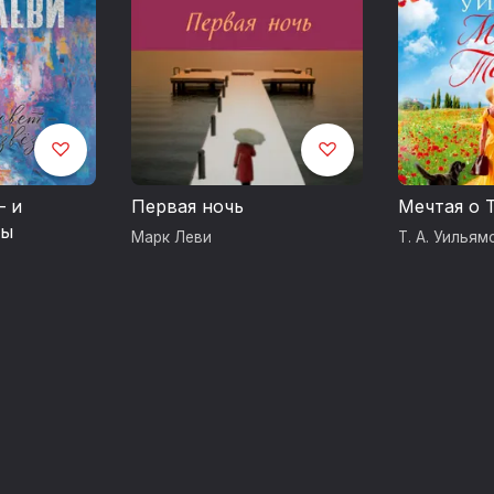
– и
Первая ночь
Мечтая о 
ды
Марк Леви
Т. А. Уильям