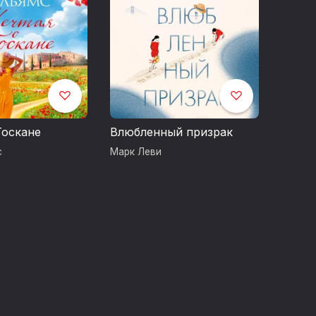
Тоскане
Влюбленный призрак
с
Марк Леви