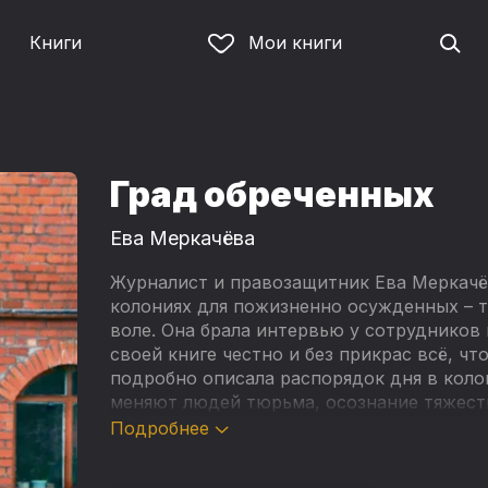
Книги
Мои книги
Град обреченных
Ева Меркачёва
Журналист и правозащитник Ева Меркачё
колониях для пожизненно осужденных – та
воле. Она брала интервью у сотрудников 
своей книге честно и без прикрас всё, чт
подробно описала распорядок дня в колон
меняют людей тюрьма, осознание тяжести
не выйти на свободу до конца жизни.
Подробнее
Ева Меркачёва общалась с киллерами, ма