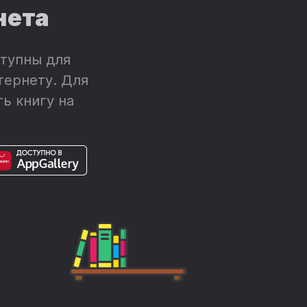
нета
тупны для
тернету. Для
ь книгу на