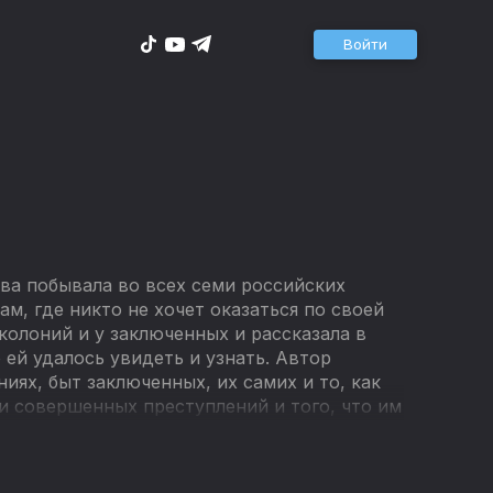
Войти
ва побывала во всех семи российских
м, где никто не хочет оказаться по своей
колоний и у заключенных и рассказала в
о ей удалось увидеть и узнать. Автор
иях, быт заключенных, их самих и то, как
 совершенных преступлений и того, что им
ньяками, педофилами и другими