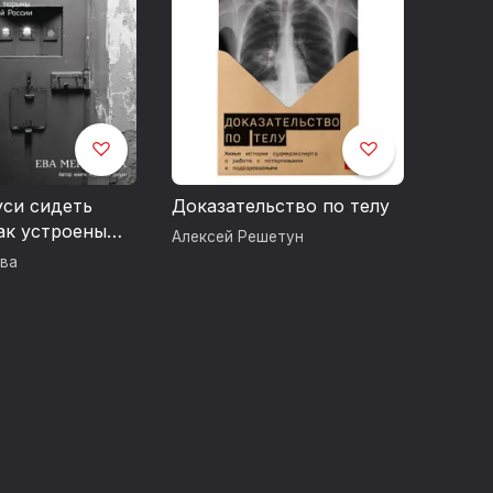
уси сидеть
Доказательство по телу
ак устроены
Алексей Решетун
 современной
ёва