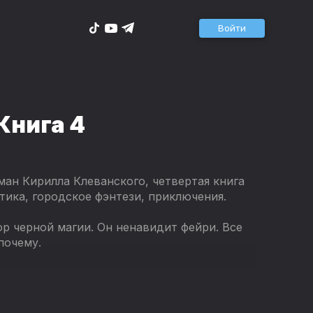
Войти
Книга 4
ман Кирилла Клеванского, четвертая книга
тика, городское фэнтези, приключения.
р черной магии. Он ненавидит фейри. Все
 почему.
иближающегося финала.