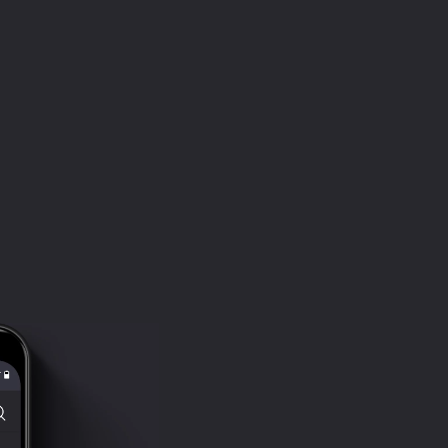
Aaron Kenny / Love Letters
Doug Maxwell / Wild Fires
Magic In The Other / Song For Michael
incompetech.filmmusic.io
Kevin Macleod / Dances and Dames
Kevin Macleod / Faster Does It
Kevin Macleod / I Knew a Guy
Kevin Macleod / Gregorian Chant