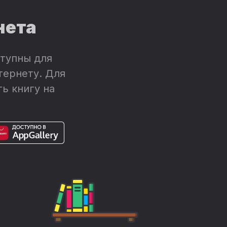
нета
e
тупны для
тернету. Для
ь книгу на