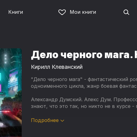
Книги
Мои книги
Дело черного мага. 
Кирилл Клеванский
"Дело черного мага" - фантастический ро
одноименного цикла, жанр боевая фантас
Александр Думский. Алекс Дум. Профессо
знают, что это так, но никто не в курсе -
Эта короткая история расскажет почему.
Подробнее
Эта короткая история станет началом пр