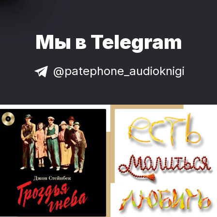
Возрастные ограничения 18+
© Клеванский Кирилл
Мы в Telegram
© ИДДК
@patephone_audioknigi