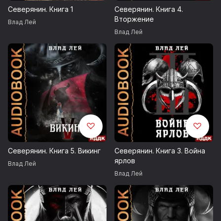
Северянин. Книга 1
Северянин. Книга 4.
Вторжение
Влад Лей
Музыка: incompetech.filmmusic.io
Влад Лей
Kevin MacLeod / Strength Of The Titans
studio.youtube.com
SYBS / Chasing Time
Запись 2022 г.
Северянин. Книга 5. Викинг
Северянин. Книга 3. Война
Возрастные ограничения 16+
ярлов
Влад Лей
Влад Лей
© Лей Влад
© ИДДК