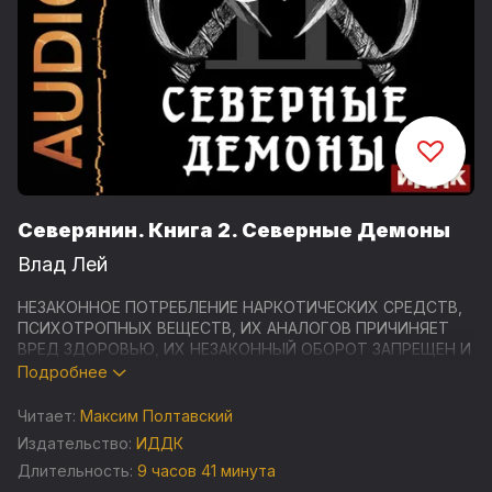
Северянин. Книга 2. Северные Демоны
Влад Лей
НЕЗАКОННОЕ ПОТРЕБЛЕНИЕ НАРКОТИЧЕСКИХ СРЕДСТВ,
ПСИХОТРОПНЫХ ВЕЩЕСТВ, ИХ АНАЛОГОВ ПРИЧИНЯЕТ
ВРЕД ЗДОРОВЬЮ, ИХ НЕЗАКОННЫЙ ОБОРОТ ЗАПРЕЩЕН И
ВЛЕЧЕТ УСТАНОВЛЕННУЮ ЗАКОНОДАТЕЛЬСТВОМ
Подробнее
ОТВЕТСТВЕННОСТЬ
Читает:
Максим Полтавский
"Северные Демоны" - фантастический роман Влада Лей,
Издательство:
ИДДК
вторая книга цикла "Северянин", жанр ЛитРПГ, боевое
Длительность:
9 часов 41 минута
фэнтези.