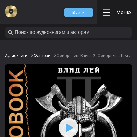
Меню
Войти
Аудиокниги
Фэнтези
Северянин. Книга 2. Северные Демоны