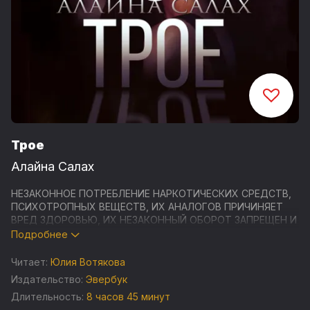
Трое
Алайна Салах
НЕЗАКОННОЕ ПОТРЕБЛЕНИЕ НАРКОТИЧЕСКИХ СРЕДСТВ,
ПСИХОТРОПНЫХ ВЕЩЕСТВ, ИХ АНАЛОГОВ ПРИЧИНЯЕТ
ВРЕД ЗДОРОВЬЮ, ИХ НЕЗАКОННЫЙ ОБОРОТ ЗАПРЕЩЕН И
ВЛЕЧЕТ УСТАНОВЛЕННУЮ ЗАКОНОДАТЕЛЬСТВОМ
Подробнее
ОТВЕТСТВЕННОСТЬ
Читает:
Юлия Вотякова
Мирон Сафронов стал моим первым во всем: первой
Издательство:
Эвербук
любовью, первым мужчиной, первыми серьезными
Длительность:
8 часов 45 минут
отношениями. За него я собиралась выйти замуж,