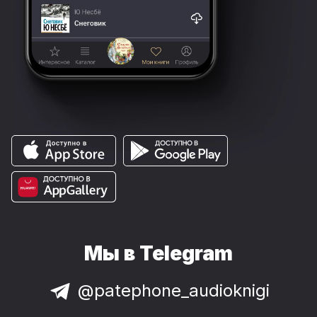
Мы в Telegram
@patephone_audioknigi