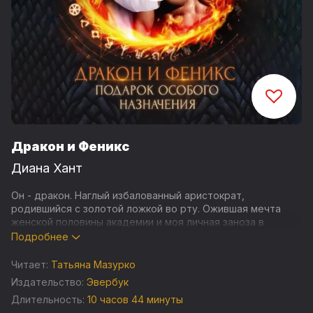
Дракон и Феникс
Диана Хант
Он - дракон. Наглый избалованный аристократ,
родившийся с золотой ложкой во рту. Ожившая мечта
женской половины академии и моя личная заноза в
заднице.
Подробнее
Досадный инцидент привел к тому, что мы оказались в
Читает:
Татьяна Мазурко
связке. Практикумы, зачёты, испытания - теперь только
Издательство:
Эвербук
вместе! Только в паре.
Длительность:
10 часов 44 минуты