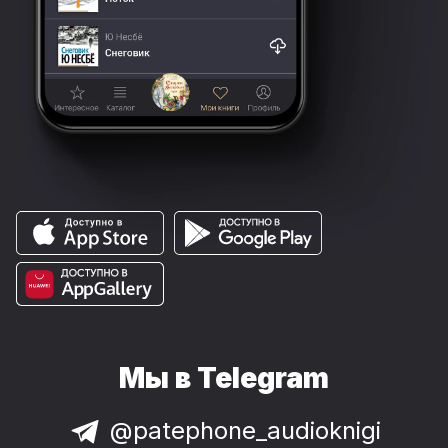
Мы в Telegram
@patephone_audioknigi