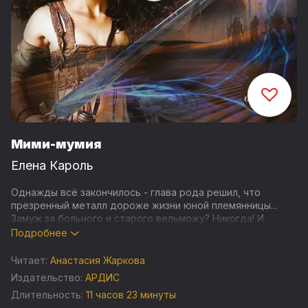
Мими-мумия
Елена Кароль
Однажды всё закончилось - глава рода решил, что
презренный металл дороже жизни юной племянницы...
Замуж за больного и старого вельможу? Никогда! И
пускай сейчас ей придется умереть, но это будет лишь
Подробнее
на время. Ради шанса на будущее Мими с радостью
примет служение богине и примкнёт к рядам Немертвого
Читает:
Анастасия Жаркова
Легиона. Легиона, наводящего страх и ужас на
Издательство:
АРДИС
преступников, нечисть и нежить. Кто сказал, что со
Длительность:
11 часов 23 минуты
смертью жизнь заканчивается? Ничего подобного! После