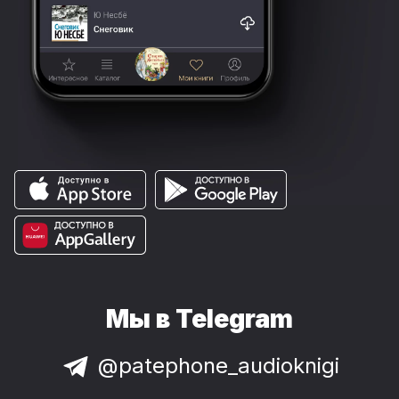
Мы в Telegram
@patephone_audioknigi