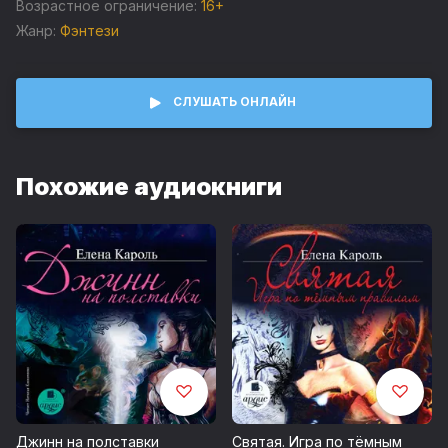
смерти жизнь только начинается!
Возрастное ограничение:
16+
Жанр:
Фэнтези
СЛУШАТЬ ОНЛАЙН
Похожие аудиокниги
Джинн на полставки
Святая. Игра по тёмным