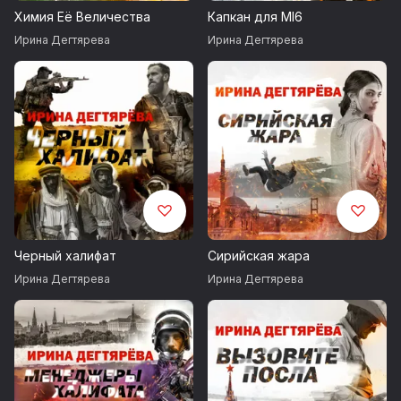
командировку, на сей раз в столицу Великобритании -
Химия Её Величества
Капкан для MI6
Лондон.
Ирина Дегтярева
Ирина Дегтярева
© И. Дегтярева
©&℗ ИП Воробьев В.А.
©&℗ ИД СОЮЗ
Продюсер издания: Владимир Воробьёв
Черный халифат
Сирийская жара
Ирина Дегтярева
Ирина Дегтярева