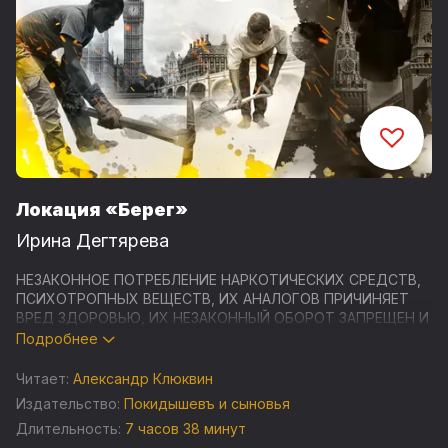
Локация «Берег»
Ирина Дегтярева
НЕЗАКОННОЕ ПОТРЕБЛЕНИЕ НАРКОТИЧЕСКИХ СРЕДСТВ,
ПСИХОТРОПНЫХ ВЕЩЕСТВ, ИХ АНАЛОГОВ ПРИЧИНЯЕТ
ВРЕД ЗДОРОВЬЮ, ИХ НЕЗАКОННЫЙ ОБОРОТ ЗАПРЕЩЕН И
ВЛЕЧЕТ УСТАНОВЛЕННУЮ ЗАКОНОДАТЕЛЬСТВОМ
Подробнее
ОТВЕТСТВЕННОСТЬ
Читает:
Александр Клюквин
Георгий Топильский – атташе посольства России в
Издательство:
Покидышевъ и сыновья
Великобритании получает анонимное письмо, в котором
Длительность:
7 часов 38 минут
сообщается, что его автор обладает информацией о