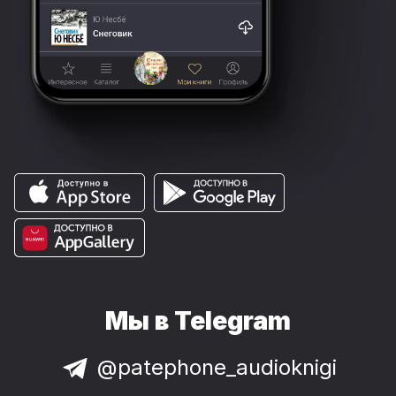
Мы в Telegram
@patephone_audioknigi