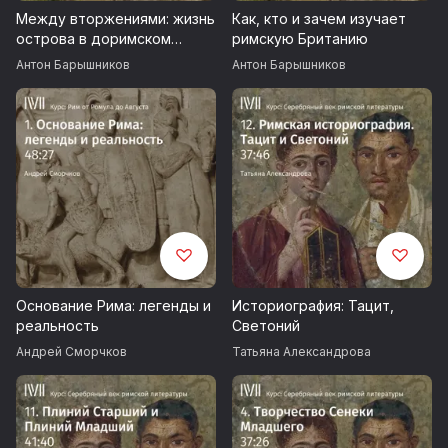
Между вторжениями: жизнь
Как, кто и зачем изучает
острова в доримском
римскую Британию
позднем железном веке
Антон Барышников
Антон Барышников
Основание Рима: легенды и
Историография: Тацит,
реальность
Светоний
Андрей Сморчков
Татьяна Александрова