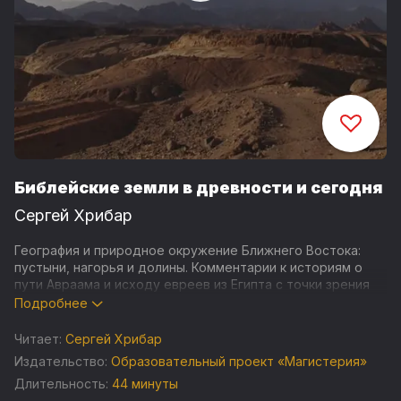
Библейские земли в древности и сегодня
Сергей Хрибар
География и природное окружение Ближнего Востока:
пустыни, нагорья и долины. Комментарии к историям о
пути Авраама и исходу евреев из Египта с точки зрения
биолога. Современные изменения в видовом
Подробнее
разнообразии региона.
Читает:
Сергей Хрибар
Издательство:
Образовательный проект «Магистерия»
Длительность:
44 минуты