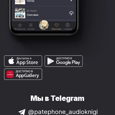
Мы в Telegram
@patephone_audioknigi