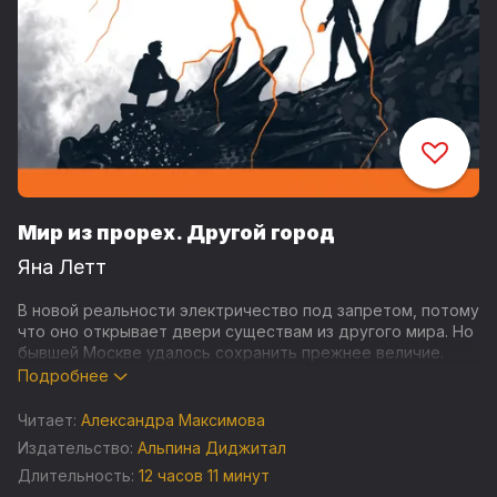
Мир из прорех. Другой город
Яна Летт
В новой реальности электричество под запретом, потому
что оно открывает двери существам из другого мира. Но
бывшей Москве удалось сохранить прежнее величие.
Сандр, новый правитель города, мечтающий возродить
Подробнее
цивилизацию, построил большую лабораторию, где
трудятся талантливые ученые.
Читает:
Александра Максимова
Издательство:
Альпина Диджитал
Здесь находит себе работу и Артем, которому льстит
Длительность:
12 часов 11 минут
благосклонность Сандра. Теперь у них с Каей есть крыша