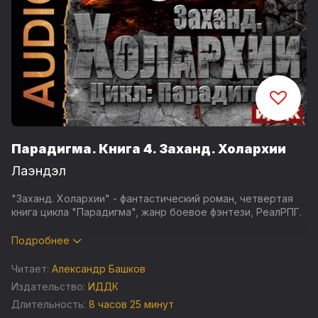
Парадигма. Книга 4. Заханд. Холархии
Лаэндэл
"Заханд. Холархии" - фантастический роман, четвертая
книга цикла "Парадигма", жанр боевое фэнтези, РеалРПГ.
Землю заполонило множество разумных рас и только
Подробнее
вопрос времени когда людей начнут изживать со света.
Люди расколоты на лагеря, поселения, небольшие группы
Читает:
Александр Башков
и у каждого своя война. Лидеры рейтинга занимают свое
Издательство:
ИДДК
место в обществе и не все из них преследуют благие
Длительность:
8 часов 25 минут
цели. Просыпаются дремавшие до этого дня,