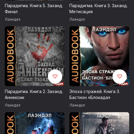
Парадигма. Книга 5. Заханд.
Парадигма. Книга 3. Заханд.
Darren Curtis / Welcome to My Humble Abode
Финал
Метисация
Darren Curtis / Dystopian Nightmare
Лаэндэл
Лаэндэл
Darren Curtis / Pay the Reaper
Запись 2022 г.
Возрастные ограничения 16+
© Лаэндэл
© ИДДК
Парадигма. Книга 2. Заханд.
Эпоха стражей. Книга 3.
Аннексии
Бастион «Блокада»
Лаэндэл
Лаэндэл