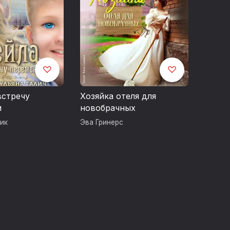
встречу
Хозяйка отеля для
м
новобрачных
ик
Эва Гринерс