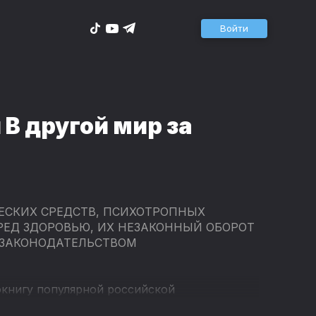
Войти
 В другой мир за
ЕСКИХ СРЕДСТВ, ПСИХОТРОПНЫХ
РЕД ЗДОРОВЬЮ, ИХ НЕЗАКОННЫЙ ОБОРОТ
 ЗАКОНОДАТЕЛЬСТВОМ
окнигу популярной российской
удьбе, или В другой мир за