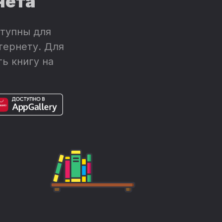
нета
тупны для
тернету. Для
ь книгу на