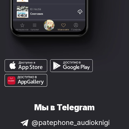
Мы в Telegram
@patephone_audioknigi