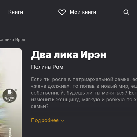
Книги
Мои книги
а лика Ирэн
Два лика Ирэн
Полина Ром
Если ты росла в патриархальной семье, е
«жена должна», то попав в новый мир, е
собственный, будешь ли ты меняться? Ест
изменить женщину, мягкую и робкую по х
семьи?
Казалось бы – слушайся мужа, и все будет
Подробнее
виновата!