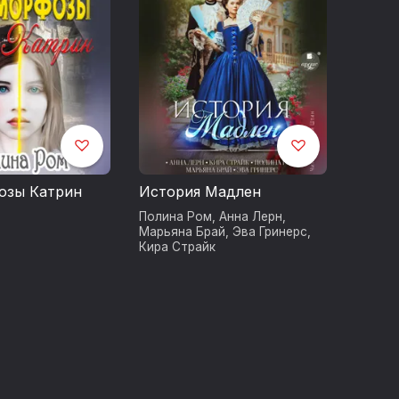
озы Катрин
История Мадлен
Полина Ром
,
Анна Лерн
,
Марьяна Брай
,
Эва Гринерс
,
Кира Страйк