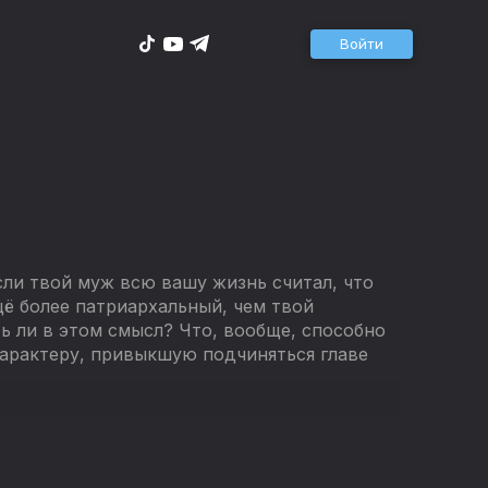
Войти
сли твой муж всю вашу жизнь считал, что
щё более патриархальный, чем твой
ь ли в этом смысл? Что, вообще, способно
арактеру, привыкшую подчиняться главе
 хорошо! А если плохо – значит, ты сама