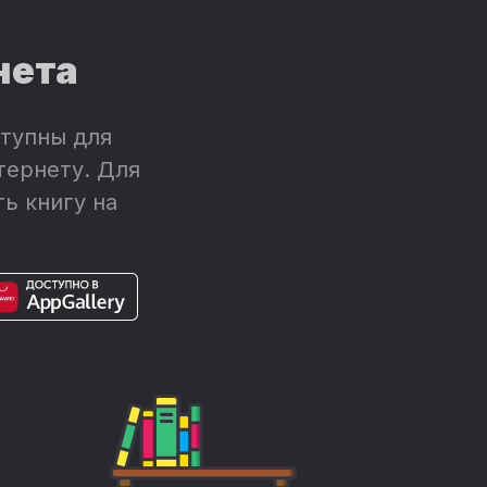
нета
тупны для
тернету. Для
ь книгу на