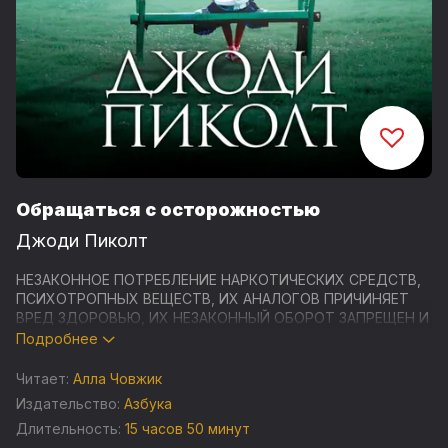
Обращаться с осторожностью
Джоди Пиколт
НЕЗАКОННОЕ ПОТРЕБЛЕНИЕ НАРКОТИЧЕСКИХ СРЕДСТВ,
ПСИХОТРОПНЫХ ВЕЩЕСТВ, ИХ АНАЛОГОВ ПРИЧИНЯЕТ
ВРЕД ЗДОРОВЬЮ, ИХ НЕЗАКОННЫЙ ОБОРОТ ЗАПРЕЩЕН И
ВЛЕЧЕТ УСТАНОВЛЕННУЮ ЗАКОНОДАТЕЛЬСТВОМ
Подробнее
ОТВЕТСТВЕННОСТЬ
Читает:
Алла Човжик
В маленьком городке в Нью-Гэмпшире живет, казалось
Издательство:
Азбука
бы, самая обычная семья: папа, мама и две дочери. Но, к
Длительность:
15 часов 50 минут
несчастью, младшая дочь, пятилетняя Уиллоу, страдает