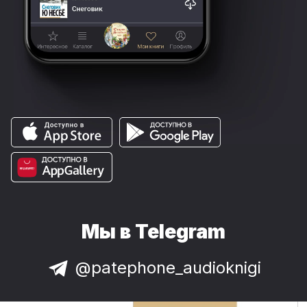
Мы в Telegram
@patephone_audioknigi