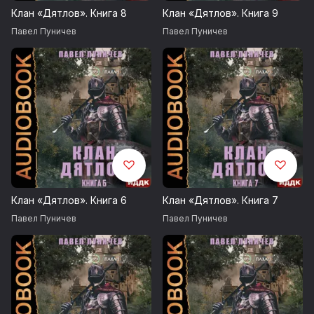
Клан «Дятлов». Книга 8
Клан «Дятлов». Книга 9
Книга 9. Клан «Дятлов»
Павел Пуничев
Павел Пуничев
Книга 10. Клан «Дятлов». Финал
Музыка: studio.youtube.com
Bruno E. / 1973
Silent Partner / Dinner For One
Клан «Дятлов». Книга 6
Клан «Дятлов». Книга 7
Запись 2022 г.
Павел Пуничев
Павел Пуничев
Возрастные ограничения 16+
© Пуничев Павел
© ИДДК