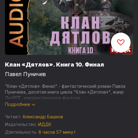
Клан «Дятлов». Книга 10. Финал
Павел Пуничев
"Клан «Дятлов». Финал" - фантастический роман Павла
Пуничева, десятая книга цикла "Клан «Дятлов»", жанр
ЛитРПГ, юмористическое фэнтези.
Подробнее
Вот и подходят к концу похождения легендарного Клана
Дятлов в Волшебном мире. Всего то и осталось: убить
Читает:
Александр Башков
Морану - богиню смерти и развоплощения. Что может
Издательство:
ИДДК
быть легче? Раз, два и готово, а потом, все заживут
Длительность:
8 часов 57 минут
долго и счастливо.