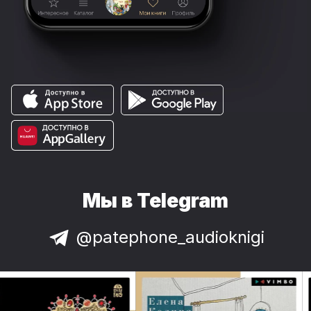
Мы в Telegram
@patephone_audioknigi