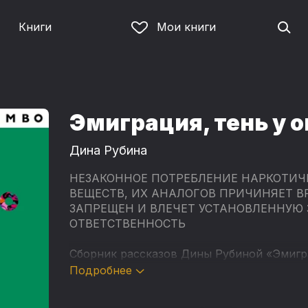
Книги
Мои книги
Эмиграция, тень у о
Дина Рубина
НЕЗАКОННОЕ ПОТРЕБЛЕНИЕ НАРКОТИЧ
ВЕЩЕСТВ, ИХ АНАЛОГОВ ПРИЧИНЯЕТ В
ЗАПРЕЩЕН И ВЛЕЧЕТ УСТАНОВЛЕННУЮ
ОТВЕТСТВЕННОСТЬ
Сборник рассказов Дины Рубиной «Эмигра
яркие зарисовки об отъезде, прощании, п
Подробнее