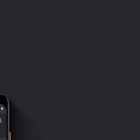
Внимание! Фонограмма содержит неценз
Иллюстрация: Юлия Стоцкая
© Дина Рубина
Запись произведена Аудио Издательств
©&℗ ООО «Вимбо», 2022
Продюсеры: Вадим Бух, Михаил Литвако