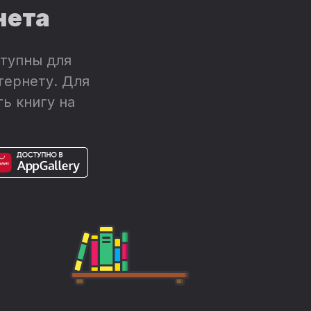
нета
тупны для
тернету. Для
ь книгу на