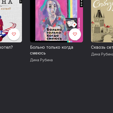
3. Камера наезжает!
4. Яблоки из сада Шлицбутера
5. Наш китайский бизнес
6. Итак, продолжаем!
7. Большеглазый император, семейство м
хотел?
Больно только когда
Сквозь се
смеюсь
Дина Рубин
8. Вывеска
Дина Рубина
9. Ружье для Евы
10. Майн пиджак ин вайсе клетка
Возрастное ограничение: 18+