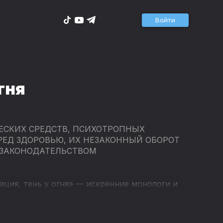
Войти
гня
ЕСКИХ СРЕДСТВ, ПСИХОТРОПНЫХ
РЕД ЗДОРОВЬЮ, ИХ НЕЗАКОННЫЙ ОБОРОТ
 ЗАКОНОДАТЕЛЬСТВОМ
ция, тень у огня» — искренние монологи и
отере, обретении и надежде.