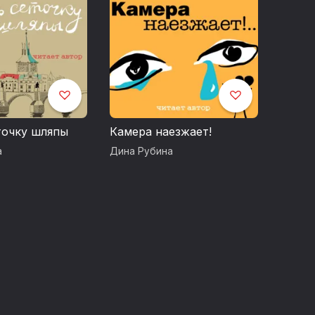
орских карасей
точку шляпы
Камера наезжает!
а
Дина Рубина