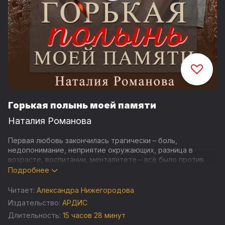
Горькая полынь моей памяти
Наталия Романова
Первая любовь закончилась трагически – боль,
недопонимание, неприятие окружающих, разница в
возрасте, воспитании, менталитете – всё было против
молодых супругов. Теперь герои повзрослели. Что ждёт
Подробнее
их при новой встрече, когда старые обиды так и не
забылись, но и врозь быть уже невозможно. Какую тайну
Читает:
Александра Нижегородова
скрывает она, на что готов он, чтобы вернуть ту,
Издательство:
АРДИС
которую так и не смог забыть?
Длительность:
15 часов 28 минут