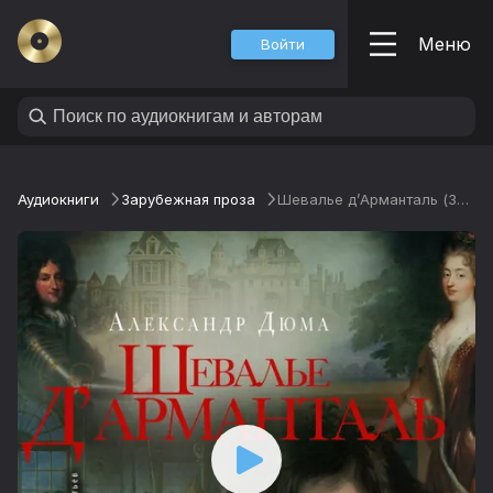
Меню
Войти
Аудиокниги
Зарубежная проза
Шевалье д’Арманталь (За королеву)