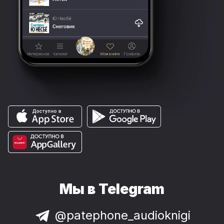
Мы в Telegram
@patephone_audioknigi