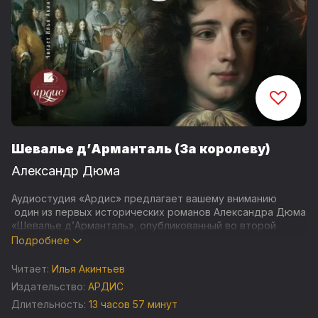
Шевалье д’Арманталь (За королеву)
Александр Дюма
Аудиостудия «Ардис» предлагает вашему вниманию
один из первых исторических романов Александра Дюма
«Шевалье д’Арманталь», опубликованный во второй
половине 1841 - начале 1842 года.
Подробнее
Канва романа основана на реальных исторических
Читает:
Илья Акинтьев
событиях. Действие романа начинается 22 марта 1718
Издательство:
АРДИС
года - молодой дворянин шевалье Рауль д’Арманталь
Длительность:
13 часов 57 минут
волею судеб оказывается втянут в заговор герцогини