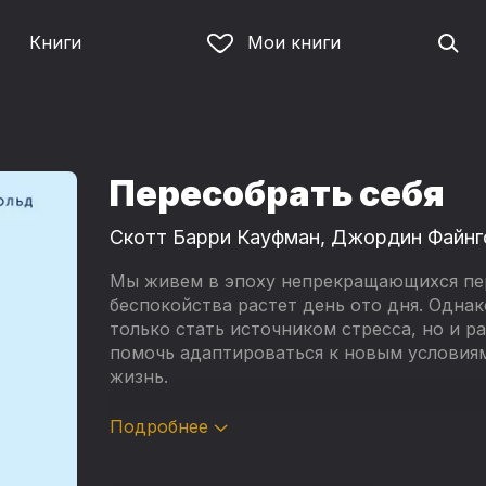
Книги
Мои книги
Пересобрать себя
Скотт Барри Кауфман
,
Джордин Файнг
Мы живем в эпоху непрекращающихся пер
беспокойства растет день ото дня. Однак
только стать источником стресса, но и р
помочь адаптироваться к новым условия
жизнь.
Часто именно неожиданные и неприятные
Подробнее
которые мы не могли решиться. О том, как
разум и окружающий мир, рассказывают 