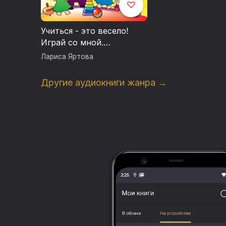
Учиться - это весело!
Играй со мной.
Подвижные музыкально-
Лариса Яртова
поэтические игры для
детей
Другие аудиокниги жанра →