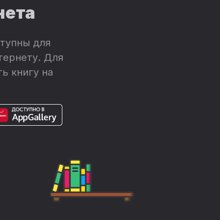
нета
тупны для
тернету. Для
ь книгу на