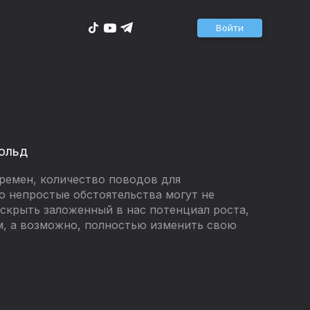
Войти
ольд
емен, количество поводов для
о непростые обстоятельства могут не
аскрыть заложенный в нас потенциал роста,
м, а возможно, полностью изменить свою
 события побуждают к переменам, на
 поверить в себя, исследуя свои тело,
известный психолог Скотт Барри Кауфман и