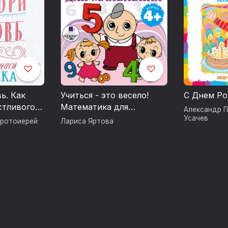
ь. Как
Учиться - это весело!
С Днем Р
стливого
Математика для
Александр П
маленьких
Усачев
ротоиерей
Лариса Яртова