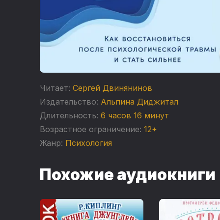
Читает:
Сергей Двинянинов
Издательство:
Альпина Диджитал
Длительность:
6 часов 16 минут
Возрастное ограничение:
12+
Жанр:
Психология
Похожие аудиокниги