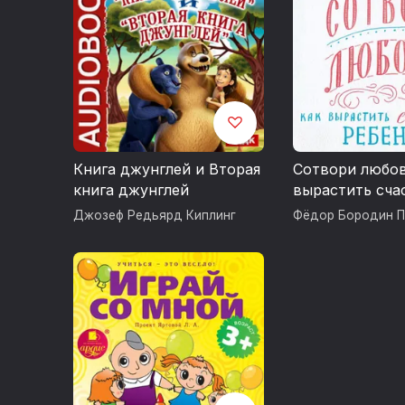
Книга джунглей и Вторая
Сотвори любов
книга джунглей
вырастить сча
ребенка
Джозеф Редьярд Киплинг
Фёдор Бородин П