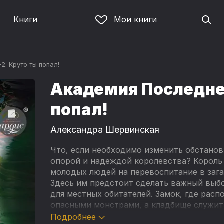
Книги
Мои книги
. Круто ты попал!
Академия Последнег
попал!
Александра Шервинская
Что, если необходимо изменить обстанов
опорой и надеждой королевства? Король
молодых людей на перевоспитание в заг
Здесь им предстоит сделать важный выбо
для местных обитателей. Замок, где рас
опасными монстрами, а кладбище служит
призрачного воинства. Но для студентов
Подробнее