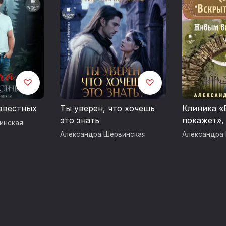
известных
Ты уверен, что хочешь
Клиника «
это знать
покажет»,
инская
вход восп
Александра Шервинская
Александра