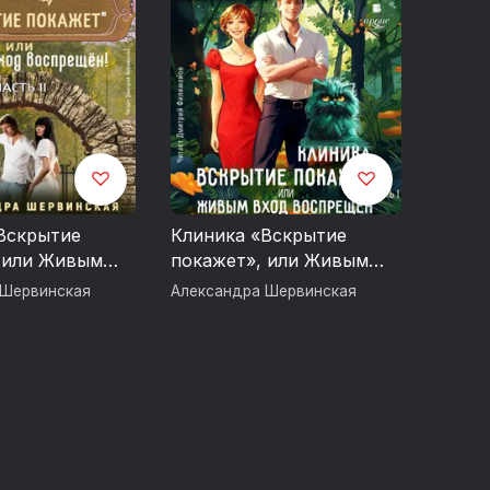
Вскрытие
Клиника «Вскрытие
 или Живым
покажет», или Живым
рещен. Часть 2
вход воспрещен. Часть 1
 Шервинская
Александра Шервинская