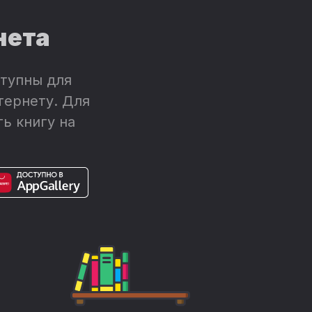
нета
тупны для
тернету. Для
ь книгу на