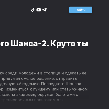
Войти
о Шанса-2. Круто ты
ку среди молодежи в столице и сделать ее
 придумал смелое решение: отправить
адочную «Академию Последнего Шанса».
р: измениться к лучшему или стать ужином
положена академия, окружен болотами с
 тренировочным полигоном для
 академии это страшное место становится