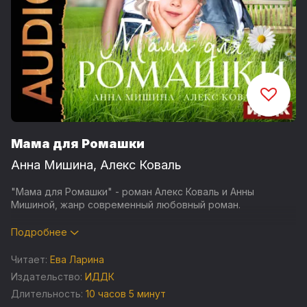
Мама для Ромашки
Анна Мишина
,
Алекс Коваль
"Мама для Ромашки" - роман Алекс Коваль и Анны
Мишиной, жанр современный любовный роман.
В один прекрасный день – с появлением на пороге,
Подробнее
дядиного автосервиса, красавца бизнесмена Руслана
Беркутова – жизнь Алисы Мальцевой пошла кувырком.
Читает:
Ева Ларина
Обменявшись колкими любезностями, парочка
Издательство:
ИДДК
рассталась с твердым намерением – больше не
Длительность:
10 часов 5 минут
встречаться. Однако… все пошло не по плану. К чистой и