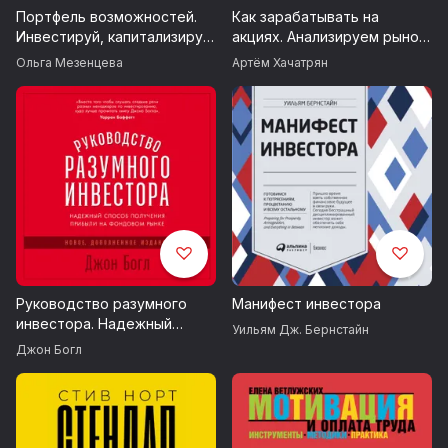
Портфель возможностей.
Как зарабатывать на
Инвестируй, капитализируй,
акциях. Анализируем рынок,
повтори
выбираем компании и
Ольга Мезенцева
Артём Хачатрян
формируем портфель
Руководство разумного
Манифест инвестора
инвестора. Надежный
Уильям Дж. Бернстайн
способ получения прибыли
Джон Богл
на фондовом рынке (новое,
дополненное издание)